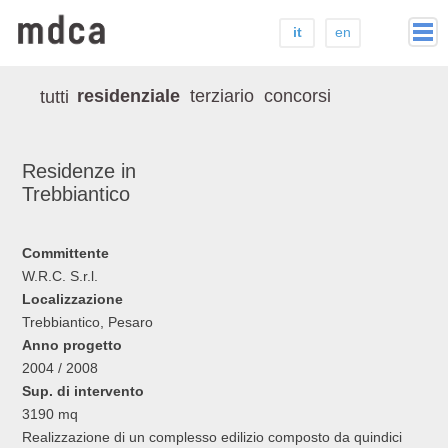
it
en
home
residenziale
terziario
concorsi
tutti
studio
stampa
Residenze in
progetti
Trebbiantico
contatti
Committente
W.R.C. S.r.l.
Localizzazione
Trebbiantico, Pesaro
Anno progetto
2004 / 2008
Sup. di intervento
3190 mq
Realizzazione di un complesso edilizio composto da quindici