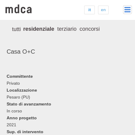
it
en
home
residenziale
terziario
concorsi
tutti
studio
stampa
Casa O+C
progetti
contatti
Committente
Privato
Localizzazione
Pesaro (PU)
Stato di avanzamento
In corso
Anno progetto
2021
Sup. di intervento