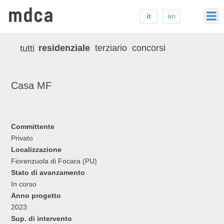
it
en
home
residenziale
terziario
concorsi
tutti
studio
stampa
Casa MF
progetti
contatti
Committente
Privato
Localizzazione
Fiorenzuola di Focara (PU)
Stato di avanzamento
In corso
Anno progetto
2023
Sup. di intervento