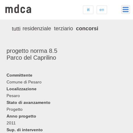
it
en
home
residenziale
terziario
concorsi
tutti
studio
stampa
progetto norma 8.5
progetti
Parco del Caprilino
contatti
Committente
Comune di Pesaro
Localizzazione
Pesaro
Stato di avanzamento
Progetto
Anno progetto
2011
Sup. di intervento